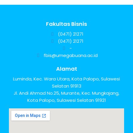
Fakultas Bisnis
(0471) 21271
(0471) 21271
-
DIES NATALIS XV UMB PALOPO
fbis@umegabuana.ac.id
Alamat
Luminda, Kec. Wara Utara, Kota Palopo, Sulawesi
Selatan 91913
Jl. Andi Ahmad No.25, Murante, Kec. Mungkajang,
Kota Palopo, Sulawesi Selatan 91921