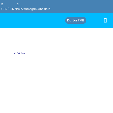
(0471) 21271
fbis@umegabuana.ac.id
Daftar PMB
Video
Beranda
Video