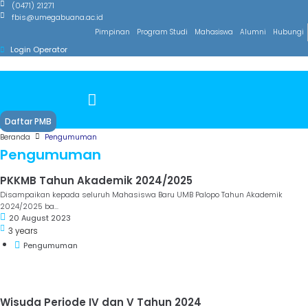
(0471) 21271
fbis@umegabuana.ac.id
Pimpinan
Program Studi
Mahasiswa
Alumni
Hubungi
Login Operator
Daftar PMB
Beranda
Pengumuman
Pengumuman
PKKMB Tahun Akademik 2024/2025
Disampaikan kepada seluruh Mahasiswa Baru UMB Palopo Tahun Akademik
2024/2025 ba...
20 August 2023
3 years
Pengumuman
Wisuda Periode IV dan V Tahun 2024