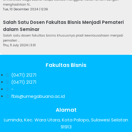
menghadirkan N...
Tue, 10 December 2024 | 12:36
Salah Satu Dosen Fakultas Bisnis Menjadi Pemateri
dalam Seminar
Salah satu dosen fakultas bisnis khususnya prodi kewirausahaan menjadi
pemateri ...
Thu, 11 July 2024 | 3:01
Fakultas Bisnis
(0471) 21271
(0471) 21271
-
fbis@umegabuana.ac.id
Alamat
Luminda, Kec. Wara Utara, Kota Palopo, Sulawesi Selatan
91913