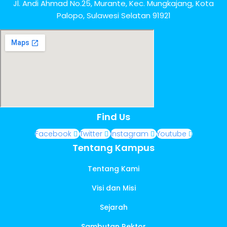
Jl. Andi Ahmad No.25, Murante, Kec. Mungkajang, Kota
Palopo, Sulawesi Selatan 91921
Find Us
Facebook
Twitter
Instagram
Youtube
Tentang Kampus
Tentang Kami
Visi dan Misi
Sejarah
Sambutan Rektor