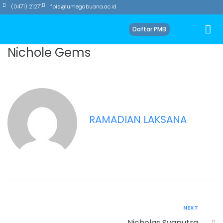
(0471) 21271
fbis@umegabuana.ac.id
Daftar PMB
Nichole Gems
RAMADIAN LAKSANA
NEXT
Nicholas Syaputra